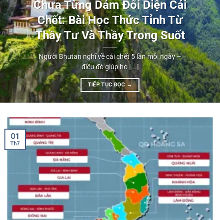
Chưa Từng Dám Đối Diện Cái
Chết: Bài Học Thức Tỉnh Từ
Thầy Tư Và Thầy Trong Suốt
Người Bhutan nghĩ về cái chết 5 lần mỗi ngày –
điều đó giúp họ [...]
TIẾP TỤC ĐỌC
→
01
Th7