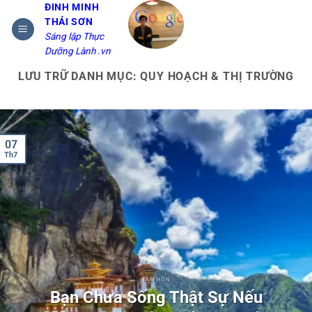
Bỏ
ĐINH MINH
THÁI SƠN
qua
Sáng lập Thực
nội
Dưỡng Lành .vn
dung
LƯU TRỮ DANH MỤC:
QUY HOẠCH & THỊ TRƯỜNG
07
Th7
TÂM HỒN
Bạn Chưa Sống Thật Sự Nếu