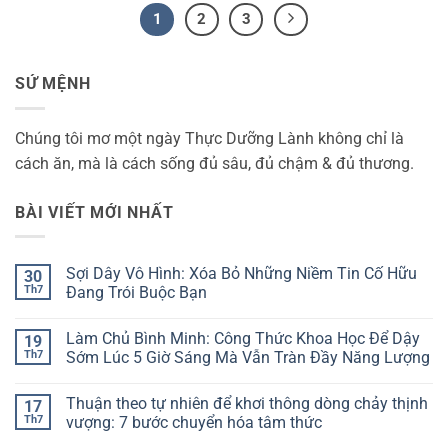
1
2
3
SỨ MỆNH
Chúng tôi mơ một ngày Thực Dưỡng Lành không chỉ là
cách ăn, mà là cách sống đủ sâu, đủ chậm & đủ thương.
BÀI VIẾT MỚI NHẤT
Sợi Dây Vô Hình: Xóa Bỏ Những Niềm Tin Cố Hữu
30
Th7
Đang Trói Buộc Bạn
Không
có
Làm Chủ Bình Minh: Công Thức Khoa Học Để Dậy
19
bình
luận
Th7
Sớm Lúc 5 Giờ Sáng Mà Vẫn Tràn Đầy Năng Lượng
ở
Sợi
Không
Dây
có
Thuận theo tự nhiên để khơi thông dòng chảy thịnh
17
Vô
bình
Hình:
luận
Th7
vượng: 7 bước chuyển hóa tâm thức
Xóa
ở
Bỏ
Làm
Không