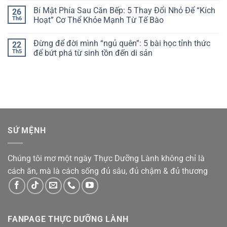
Những
Chủ
có
Bí Mật Phía Sau Căn Bếp: 5 Thay Đổi Nhỏ Để “Kích
26
Niềm
Bình
bình
Tin
Minh:
luận
Th6
Hoạt” Cơ Thể Khỏe Mạnh Từ Tế Bào
Cố
Công
ở
Hữu
Thức
Thuận
Không
Đang
Khoa
theo
có
Đừng để đời mình “ngủ quên”: 5 bài học tỉnh thức
22
Trói
Học
tự
bình
Buộc
Để
nhiên
luận
Th5
để bứt phá từ sinh tồn đến di sản
Bạn
Dậy
để
ở
Sớm
khơi
Bí
Không
Lúc
thông
Mật
có
5
dòng
Phía
bình
Giờ
chảy
Sau
luận
Sáng
thịnh
Căn
ở
Mà
vượng:
Bếp:
Đừng
Vẫn
7
5
để
Tràn
bước
Thay
đời
Đầy
chuyển
Đổi
mình
Năng
hóa
Nhỏ
“ngủ
SỨ MỆNH
Lượng
tâm
Để
quên”:
thức
“Kích
5
Hoạt”
bài
Cơ
học
Thể
tỉnh
Chúng tôi mơ một ngày Thực Dưỡng Lành không chỉ là
Khỏe
thức
Mạnh
để
cách ăn, mà là cách sống đủ sâu, đủ chậm & đủ thương
Từ
bứt
Tế
phá
Bào
từ
sinh
tồn
đến
di
FANPAGE THỰC DƯỠNG LÀNH
sản