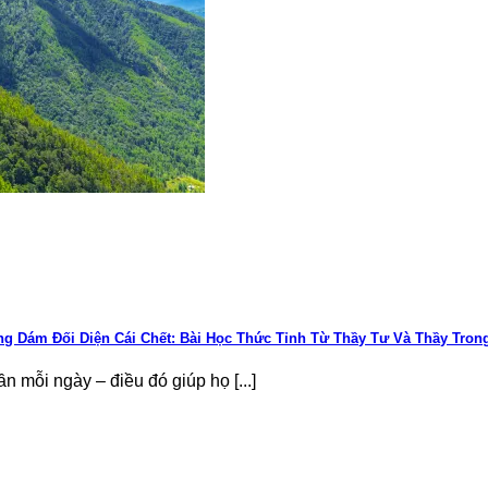
 Dám Đối Diện Cái Chết: Bài Học Thức Tỉnh Từ Thầy Tư Và Thầy Tron
n mỗi ngày – điều đó giúp họ [...]