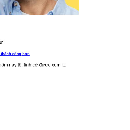
tư
S thành công hơn
hôm nay tôi tình cờ được xem [...]