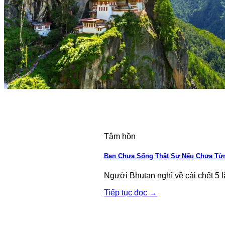
Tâm hồn
Bạn Chưa Sống Thật Sự Nếu Chưa Từng
Người Bhutan nghĩ về cái chết 5 lầ
Tiếp tục đọc
→