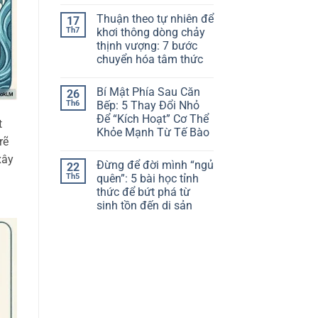
Không
Bỏ
có
Những
Thuận theo tự nhiên để
17
bình
Niềm
luận
Th7
khơi thông dòng chảy
Tin
ở
Cố
thịnh vượng: 7 bước
Làm
Hữu
Chủ
chuyển hóa tâm thức
Đang
Bình
Trói
Minh:
Không
Buộc
Công
có
Bạn
Bí Mật Phía Sau Căn
26
Thức
bình
Khoa
luận
Th6
Bếp: 5 Thay Đổi Nhỏ
ở
Học
Để “Kích Hoạt” Cơ Thể
Thuận
Để
t
theo
Dậy
Khỏe Mạnh Từ Tế Bào
tự
Sớm
rẽ
nhiên
Không
Lúc
để
có
xây
5
Đừng để đời mình “ngủ
22
khơi
bình
Giờ
thông
luận
Sáng
Th5
quên”: 5 bài học tỉnh
ở
dòng
Mà
thức để bứt phá từ
Bí
chảy
Vẫn
Mật
thịnh
Tràn
sinh tồn đến di sản
Phía
vượng:
Đầy
Sau
Không
7
Năng
Căn
có
bước
Lượng
Bếp:
bình
chuyển
5
luận
hóa
ở
Thay
tâm
Đừng
Đổi
thức
để
Nhỏ
đời
Để
mình
“Kích
“ngủ
Hoạt”
quên”:
Cơ