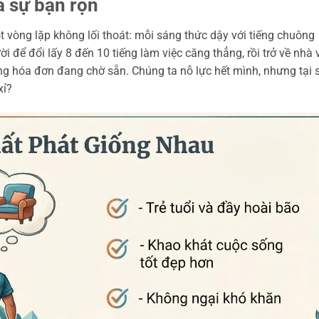
a sự bận rộn
vòng lặp không lối thoát: mỗi sáng thức dậy với tiếng chuông
i để đổi lấy 8 đến 10 tiếng làm việc căng thẳng, rồi trở về nhà 
ững hóa đơn đang chờ sẵn. Chúng ta nỗ lực hết mình, nhưng tại 
xỉ?