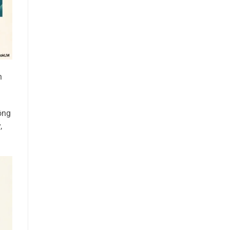
h
ông
,