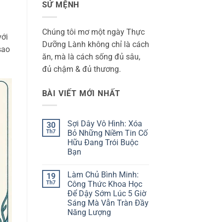
SỨ MỆNH
Chúng tôi mơ một ngày Thực
với
Dưỡng Lành không chỉ là cách
sao
ăn, mà là cách sống đủ sâu,
đủ chậm & đủ thương.
BÀI VIẾT MỚI NHẤT
Sợi Dây Vô Hình: Xóa
30
Th7
Bỏ Những Niềm Tin Cố
Hữu Đang Trói Buộc
Bạn
Không
có
Làm Chủ Bình Minh:
19
bình
luận
Th7
Công Thức Khoa Học
ở
Để Dậy Sớm Lúc 5 Giờ
Sợi
Dây
Sáng Mà Vẫn Tràn Đầy
Vô
Năng Lượng
Hình:
Xóa