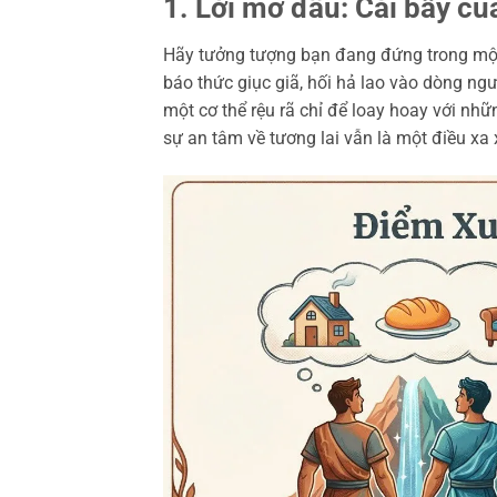
1. Lời mở đầu: Cái bẫy củ
Hãy tưởng tượng bạn đang đứng trong một 
báo thức giục giã, hối hả lao vào dòng ngườ
một cơ thể rệu rã chỉ để loay hoay với nh
sự an tâm về tương lai vẫn là một điều xa 