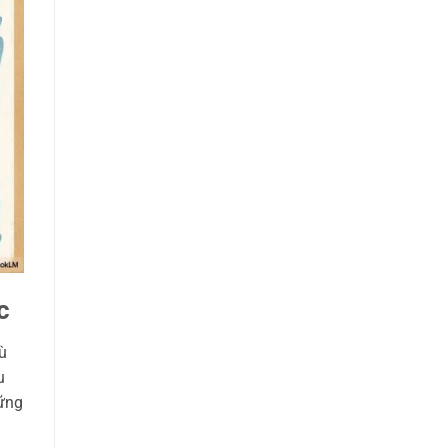
c
ù
u
hững