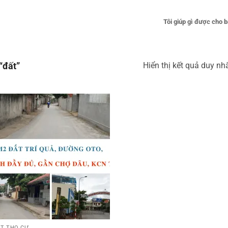
Tôi giúp gì được cho 
Hiển thị kết quả duy nh
“đất”
ẤT THỔ CƯ