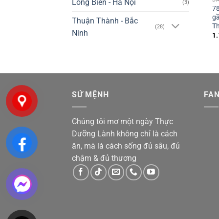
Long Biên - Hà Nội
(3)
78
gầ
Thuận Thành - Bắc
T
(28)
Ninh
1
SỨ MỆNH
FA
Chúng tôi mơ một ngày Thực
Dưỡng Lành không chỉ là cách
ăn, mà là cách sống đủ sâu, đủ
chậm & đủ thương