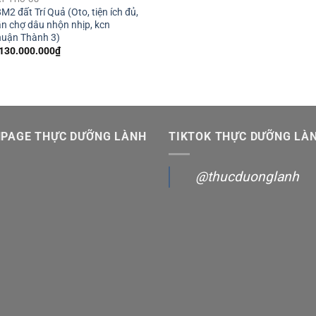
M2 đất Trí Quả (Oto, tiện ích đủ,
n chợ dâu nhộn nhịp, kcn
huận Thành 3)
.130.000.000
₫
NPAGE THỰC DƯỠNG LÀNH
TIKTOK THỰC DƯỠNG LÀ
@thucduonglanh