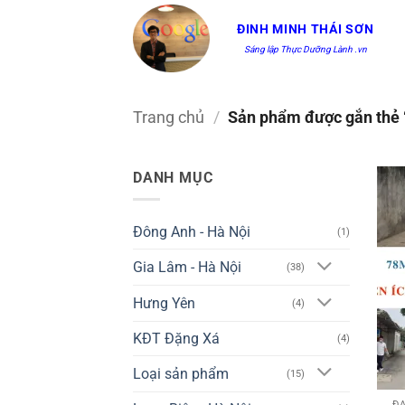
Bỏ
ĐINH MINH THÁI SƠN
qua
Sáng lập Thực Dưỡng Lành .vn
nội
dung
Trang chủ
/
Sản phẩm được gắn thẻ 
DANH MỤC
Đông Anh - Hà Nội
(1)
Gia Lâm - Hà Nội
(38)
Hưng Yên
(4)
KĐT Đặng Xá
(4)
Loại sản phẩm
(15)
Đ