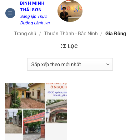
Bỏ
ĐINH MINH
THÁI SƠN
qua
Sáng lập Thực
nội
Dưỡng Lành .vn
dung
Trang chủ
/
Thuận Thành - Bắc Ninh
/
Gia Đông
LỌC