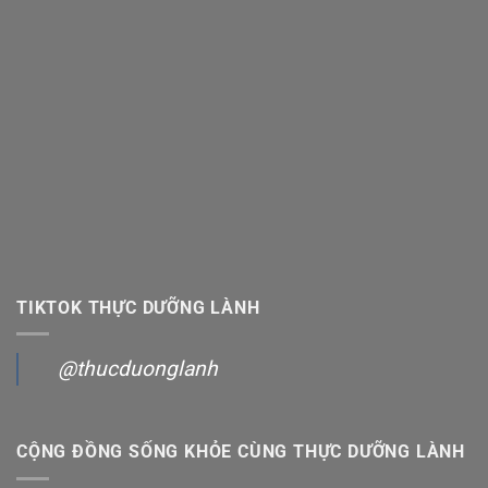
TIKTOK THỰC DƯỠNG LÀNH
@thucduonglanh
CỘNG ĐỒNG SỐNG KHỎE CÙNG THỰC DƯỠNG LÀNH