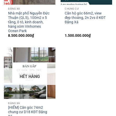
ĐẶNG XÁ
CHUNG CƯ
Nhà mặt phố Nguyễn Đức
Căn hộ góc 66m2, view
Thuận (QL5), 100m2 x 5
đẹp thoáng, 2n 2vs ở KĐT
tầng, ô tô, kinh doanh,
Đặng Xá
hàng xóm Vinhomes
Ocean Park
8.500.000.000
₫
1.500.000.000
₫
HẾT HÀNG
ĐẶNG XÁ
[HIẾM] Căn góc 74m2
chung cư D18 KĐT Đặng