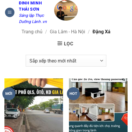
Bỏ
ĐINH MINH
THÁI SƠN
qua
Sáng lập Thực
nội
Dưỡng Lành .vn
dung
Trang chủ
/
Gia Lâm - Hà Nội
/
Đặng Xá
LỌC
MỚI
HOT