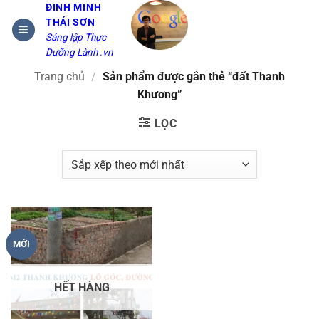
Bỏ
ĐINH MINH
THÁI SƠN
qua
Sáng lập Thực
nội
Dưỡng Lành .vn
dung
Trang chủ
/
Sản phẩm được gắn thẻ “đất Thanh
Khương”
LỌC
MỚI
HẾT HÀNG