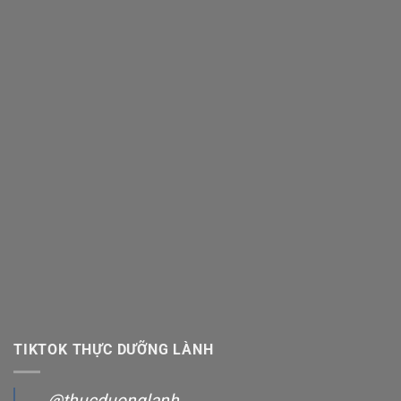
TIKTOK THỰC DƯỠNG LÀNH
@thucduonglanh