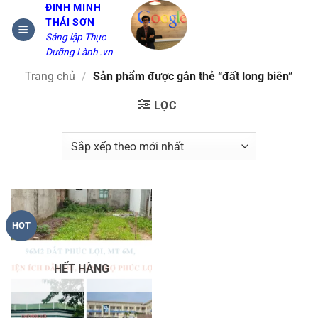
Bỏ
ĐINH MINH
THÁI SƠN
qua
Sáng lập Thực
nội
Dưỡng Lành .vn
dung
Trang chủ
/
Sản phẩm được gắn thẻ “đất long biên”
LỌC
HOT
HẾT HÀNG