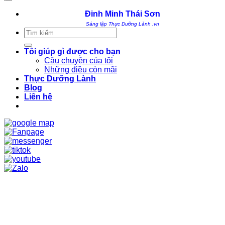
Đinh Minh Thái Sơn
Sáng lập Thực Dưỡng Lành .vn
Tìm
kiếm:
Tôi giúp gì được cho bạn
Câu chuyện của tôi
Những điều còn mãi
Thực Dưỡng Lành
Blog
Liên hệ