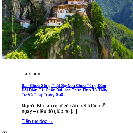
Tâm hồn
Bạn Chưa Sống Thật Sự Nếu Chưa Từng Dám
Đối Diện Cái Chết: Bài Học Thức Tỉnh Từ Thầy
Tư Và Thầy Trong Suốt
Người Bhutan nghĩ về cái chết 5 lần mỗi
ngày – điều đó giúp họ [...]
Tiếp tục đọc
→
07