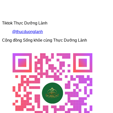
sinh
Bào
tồn
đến
di
sản
Tiktok Thực Dưỡng Lành
@thucduonglanh
Cộng đồng Sống khỏe cùng Thực Dưỡng Lành