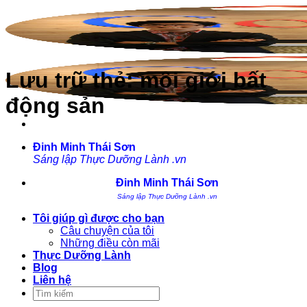
Bỏ
qua
nội
dung
Lưu trữ thẻ:
môi giới bất
động sản
Đinh Minh Thái Sơn
Sáng lập Thực Dưỡng Lành .vn
Đinh Minh Thái Sơn
Sáng lập Thực Dưỡng Lành .vn
Tôi giúp gì được cho bạn
Câu chuyện của tôi
Những điều còn mãi
Thực Dưỡng Lành
Blog
Liên hệ
Tìm
kiếm: