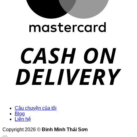
D
Câu chuyện của tôi
Blog
Liên hệ
Copyright 2026 ©
Đinh Minh Thái Sơn