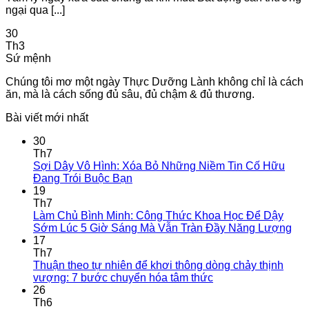
ngại qua [...]
30
Th3
Sứ mệnh
Chúng tôi mơ một ngày Thực Dưỡng Lành không chỉ là cách
ăn, mà là cách sống đủ sâu, đủ chậm & đủ thương.
Bài viết mới nhất
30
Th7
Sợi Dây Vô Hình: Xóa Bỏ Những Niềm Tin Cố Hữu
Không
Đang Trói Buộc Bạn
có
19
bình
Th7
luận
Làm Chủ Bình Minh: Công Thức Khoa Học Để Dậy
ở
Kh
Sớm Lúc 5 Giờ Sáng Mà Vẫn Tràn Đầy Năng Lượng
Sợi
có
17
Dây
bìn
Th7
Vô
luậ
Thuận theo tự nhiên để khơi thông dòng chảy thịnh
Hình:
ở
Không
vượng: 7 bước chuyển hóa tâm thức
Xóa
Là
có
26
Bỏ
Ch
bình
Th6