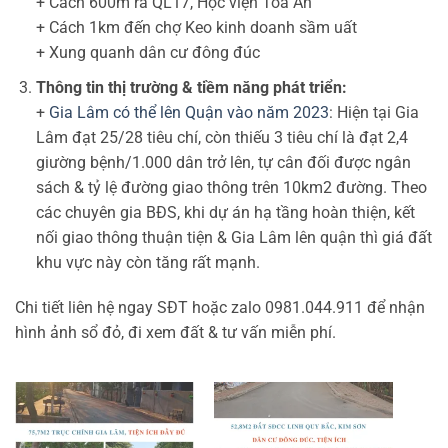
+ Cách 600m ra QL17, Học viện Toà Án
+ Cách 1km đến chợ Keo kinh doanh sầm uất
+ Xung quanh dân cư đông đúc
Thông tin thị trường & tiềm năng phát triển:
+
Gia Lâm có thể lên Quận vào năm 2023
: Hiện tại Gia
Lâm đạt 25/28 tiêu chí, còn thiếu 3 tiêu chí là đạt 2,4
giường bệnh/1.000 dân trở lên, tự cân đối được ngân
sách & tỷ lệ đường giao thông trên 10km2 đường. Theo
các chuyên gia BĐS, khi dự án hạ tầng hoàn thiện, kết
nối giao thông thuận tiện & Gia Lâm lên quận thì giá đất
khu vực này còn tăng rất mạnh.
Chi tiết liên hệ ngay SĐT hoặc zalo 0981.044.911 để nhận
hình ảnh sổ đỏ, đi xem đất & tư vấn miễn phí.