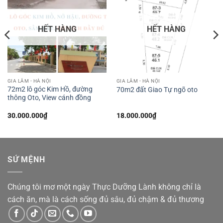
HẾT HÀNG
HẾT HÀNG
GIA LÂM - HÀ NỘI
GIA LÂM - HÀ NỘI
72m2 lô góc Kim Hồ, đường
70m2 đất Giao Tự ngõ oto
thông Oto, View cánh đồng
30.000.000
₫
18.000.000
₫
SỨ MỆNH
Chúng tôi mơ một ngày Thực Dưỡng Lành không chỉ là
cách ăn, mà là cách sống đủ sâu, đủ chậm & đủ thương