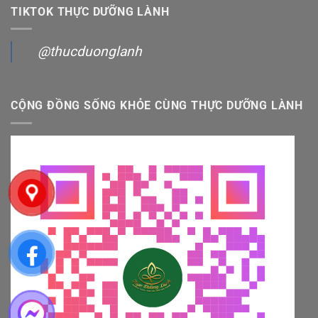
TIKTOK THỰC DƯỠNG LÀNH
@thucduonglanh
CỘNG ĐỒNG SỐNG KHỎE CÙNG THỰC DƯỠNG LÀNH