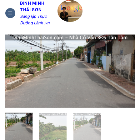
Bỏ
ĐINH MINH
THÁI SƠN
qua
Sáng lập Thực
nội
Dưỡng Lành .vn
dung