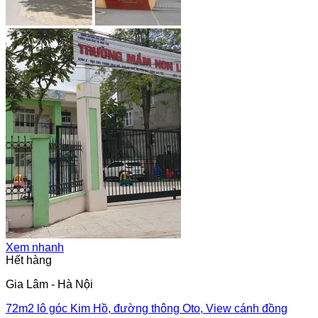
Xem nhanh
Hết hàng
Gia Lâm - Hà Nội
72m2 lô góc Kim Hồ, đường thông Oto, View cánh đồng