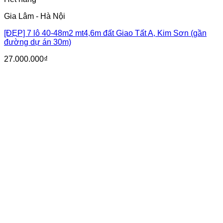
Gia Lâm - Hà Nội
[ĐẸP] 7 lô 40-48m2 mt4,6m đất Giao Tất A, Kim Sơn (gần
đường dự án 30m)
27.000.000
₫