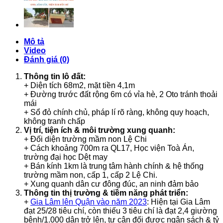
lượng
Mô tả
Video
Đánh giá (0)
Thông tin lô đất:
+ Diện tích 68m2, mặt tiền 4,1m
+ Đường trước đất rộng 6m có vỉa hè, 2 Oto tránh thoải
mái
+ Sổ đỏ chính chủ, pháp lí rõ ràng, không quy hoạch,
không tranh chấp
Vị trí, tiện ích & môi trường xung quanh:
+ Đối diện trường mầm non Lệ Chi
+ Cách khoảng 700m ra QL17, Học viện Toà Án,
trường đại học Dệt may
+ Bán kính 1km là trung tâm hành chính & hệ thống
trường mầm non, cấp 1, cấp 2 Lệ Chi.
+ Xung quanh dân cư đông đúc, an ninh đảm bảo
Thông tin thị trường & tiềm năng phát triển:
+
Gia Lâm lên Quận vào năm 2023
: Hiện tại Gia Lâm
đạt 25/28 tiêu chí, còn thiếu 3 tiêu chí là đạt 2,4 giường
bệnh/1.000 dân trở lên, tự cân đối được ngân sách & tỷ