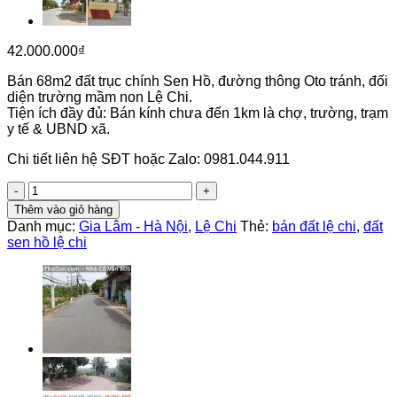
42.000.000
₫
Bán 68m2 đất trục chính Sen Hồ, đường thông Oto tránh, đối
diện trường mầm non Lệ Chi.
Tiện ích đầy đủ: Bán kính chưa đến 1km là chợ, trường, trạm
y tế & UBND xã.
Chi tiết liên hệ SĐT hoặc Zalo: 0981.044.911
68m2
đất
Thêm vào giỏ hàng
trục
Danh mục:
Gia Lâm - Hà Nội
,
Lệ Chi
Thẻ:
bán đất lệ chi
,
đất
chính
sen hồ lệ chi
Sen
Hồ,
đường
thông
Oto
tránh,
đối
diện
trường
số