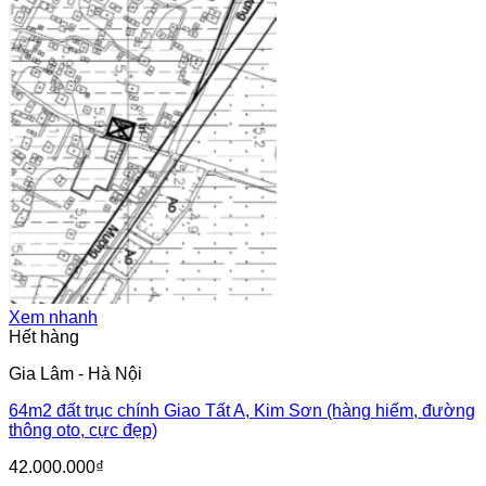
Xem nhanh
Hết hàng
Gia Lâm - Hà Nội
64m2 đất trục chính Giao Tất A, Kim Sơn (hàng hiếm, đường
thông oto, cực đẹp)
42.000.000
₫