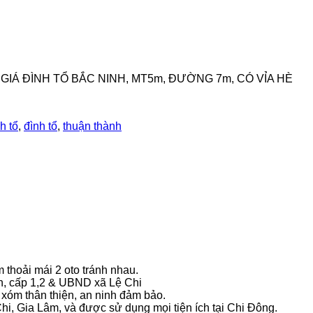
GIÁ ĐÌNH TỔ BẮC NINH, MT5m, ĐƯỜNG 7m, CÓ VỈA HÈ
h tổ
,
đình tổ
,
thuận thành
thoải mái 2 oto tránh nhau.
, cấp 1,2 & UBND xã Lệ Chi
xóm thân thiện, an ninh đảm bảo.
i, Gia Lâm, và được sử dụng mọi tiện ích tại Chi Đông.