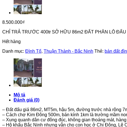
8.500.000
₫
CHỈ TRẢ TRƯỚC 400tr SỞ HỮU 86m2 ĐẤT PHÂN LÔ ĐẤU 
Hết hàng
Danh mục:
Đình Tổ
,
Thuận Thành - Bắc Ninh
Thẻ:
bán đất đìn
Mô tả
Đánh giá (0)
– Đất đấu giá 86m2, MT5m, hậu 5m, đường trước nhà rộng 7m 
– Cách chợ Kim Đông 500m, bán kính 1km là trường mầm non
– Xung quanh dân cư đông đúc, không gian thoáng mát, hàng 
– Hộ khẩu Bắc Ninh nhưng vẫn cho con học ở Chi Đông, Lệ Ch