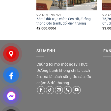
GIA LÂM - HÀ NỘI
GIA L
 mặt tiền 4,16m, nở
68m2 đất trục chính Sen Hồ, đường
75,7m
thông Oto tránh, đối diện trường
Chi, 
42.000.000
₫
33.0
SỨ MỆNH
FA
Chúng tôi mơ một ngày Thực
Dưỡng Lành không chỉ là cách
ăn, mà là cách sống đủ sâu, đủ
chậm & đủ thương