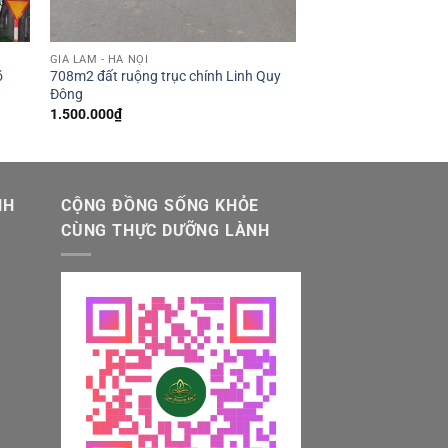
GIA LÂM - HÀ NỘI
õ
708m2 đất ruộng trục chính Linh Quy
Đông
1.500.000
₫
NH
CỘNG ĐỒNG SỐNG KHỎE
CÙNG THỰC DƯỠNG LÀNH