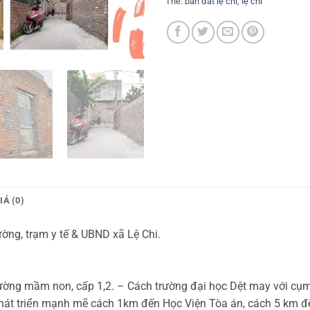
Thẻ:
bán đất lệ chi
,
lệ chi
Á (0)
ường, trạm y tế & UBND xã Lệ Chi.
̀y đủ, trường mầm non, cấp 1,2. – Cách trường đại học Dệt may với
̀ phát triển mạnh mẽ cách 1km đến Học Viện Tòa án, cách 5 k