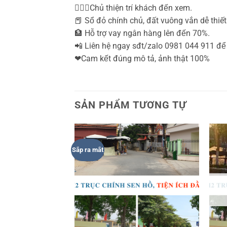
🙋🏼‍♂️Chủ thiện trí khách đến xem.
📕 Sổ đỏ chính chủ, đất vuông vắn dễ thiết
🏦 Hỗ trợ vay ngân hàng lên đến 70%.
📲 Liên hệ ngay sđt/zalo 0981 044 911 đê
❤Cam kết đúng mô tả, ảnh thật 100%
SẢN PHẨM TƯƠNG TỰ
Sắp ra mắt
 HÀNG