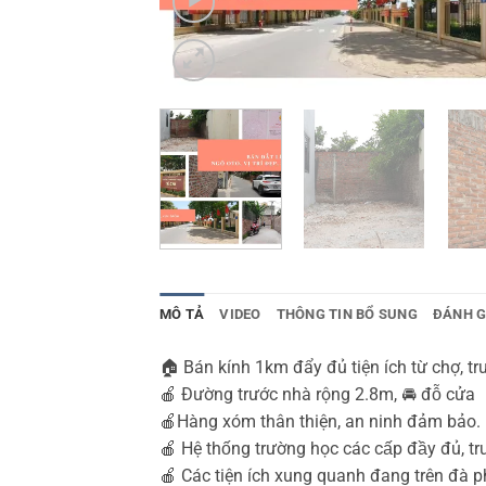
MÔ TẢ
VIDEO
THÔNG TIN BỔ SUNG
ĐÁNH GI
🏠 Bán kính 1km đẩy đủ tiện ích từ chợ, tr
🍎 Đường trước nhà rộng 2.8m, 🚘 đỗ cửa
🍎Hàng xóm thân thiện, an ninh đảm bảo.
🍎 Hệ thống trường học các cấp đâ
🍎 Các tiện ích xung quanh đang trên đa