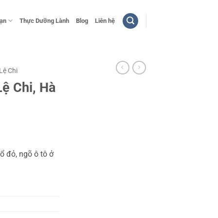
bạn
Thực Dưỡng Lành
Blog
Liên hệ
Lệ Chi
ệ Chi, Hà
ổ đỏ, ngõ ô tô ở