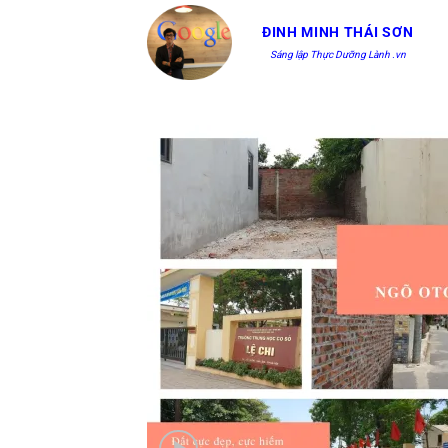
Bỏ
ĐINH MINH THÁI SƠN
qua
Sáng lập Thực Dưỡng Lành .vn
nội
dung