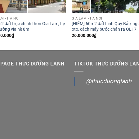
ÂM - HÀ NỘI
GIA LÂM - HÀ NỘI
2 đất trục chính thôn Gia Lâm, Lệ
[HIẾM] 60m2 đất Linh Quy Bắc, ng
đường vỉa hè 8m
oto, cách mấy bước chân ra QL17
00.000
₫
26.000.000
₫
NPAGE THỰC DƯỠNG LÀNH
TIKTOK THỰC DƯỠNG LÀ
@thucduonglanh