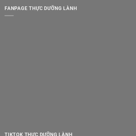
đến
di
FANPAGE THỰC DƯỠNG LÀNH
sản
TIKTOK THỰC DƯỠNG LÀNH