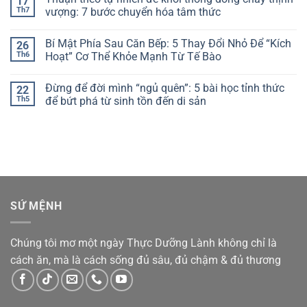
17
Hình:
luận
Th7
vượng: 7 bước chuyển hóa tâm thức
Xóa
ở
Bỏ
Làm
Không
Những
Chủ
có
Bí Mật Phía Sau Căn Bếp: 5 Thay Đổi Nhỏ Để “Kích
26
Niềm
Bình
bình
Tin
Minh:
luận
Th6
Hoạt” Cơ Thể Khỏe Mạnh Từ Tế Bào
Cố
Công
ở
Hữu
Thức
Thuận
Không
Đang
Khoa
theo
có
Đừng để đời mình “ngủ quên”: 5 bài học tỉnh thức
22
Trói
Học
tự
bình
Buộc
Để
nhiên
luận
Th5
để bứt phá từ sinh tồn đến di sản
Bạn
Dậy
để
ở
Sớm
khơi
Bí
Không
Lúc
thông
Mật
có
5
dòng
Phía
bình
Giờ
chảy
Sau
luận
Sáng
thịnh
Căn
ở
Mà
vượng:
Bếp:
Đừng
Vẫn
7
5
để
Tràn
bước
Thay
đời
Đầy
chuyển
Đổi
mình
Năng
hóa
Nhỏ
“ngủ
SỨ MỆNH
Lượng
tâm
Để
quên”:
thức
“Kích
5
Hoạt”
bài
Cơ
học
Thể
tỉnh
Chúng tôi mơ một ngày Thực Dưỡng Lành không chỉ là
Khỏe
thức
Mạnh
để
cách ăn, mà là cách sống đủ sâu, đủ chậm & đủ thương
Từ
bứt
Tế
phá
Bào
từ
sinh
tồn