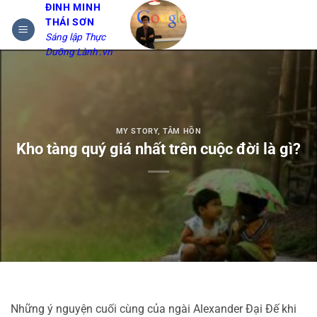
Bỏ
ĐINH MINH
THÁI SƠN
qua
Sáng lập Thực
nội
Dưỡng Lành .vn
dung
MY STORY
,
TÂM HỒN
Kho tàng quý giá nhất trên cuộc đời là gì?
Những ý nguyện cuối cùng của ngài Alexander Đại Đế khi