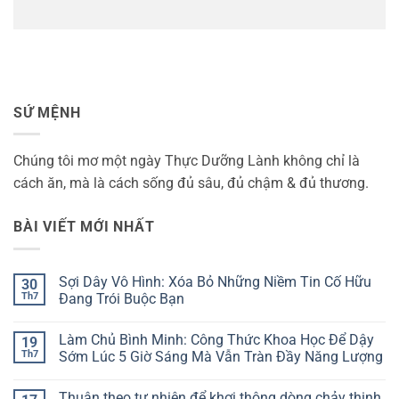
SỨ MỆNH
Chúng tôi mơ một ngày Thực Dưỡng Lành không chỉ là
cách ăn, mà là cách sống đủ sâu, đủ chậm & đủ thương.
BÀI VIẾT MỚI NHẤT
Sợi Dây Vô Hình: Xóa Bỏ Những Niềm Tin Cố Hữu
30
Th7
Đang Trói Buộc Bạn
Không
có
Làm Chủ Bình Minh: Công Thức Khoa Học Để Dậy
19
bình
luận
Th7
Sớm Lúc 5 Giờ Sáng Mà Vẫn Tràn Đầy Năng Lượng
ở
Sợi
Không
Dây
có
Thuận theo tự nhiên để khơi thông dòng chảy thịnh
Vô
bình