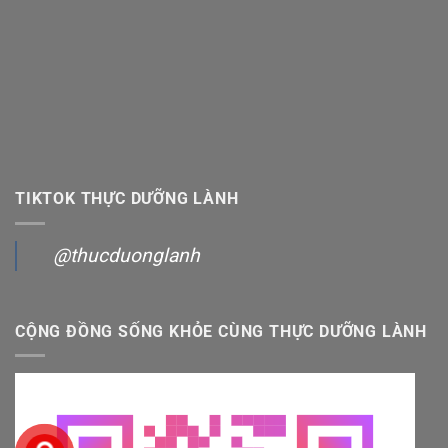
TIKTOK THỰC DƯỠNG LÀNH
@thucduonglanh
CỘNG ĐỒNG SỐNG KHỎE CÙNG THỰC DƯỠNG LÀNH