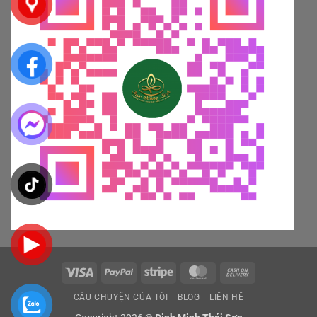
Visa
PayPal
Stripe
MasterCard
Cash
On
CÂU CHUYỆN CỦA TÔI
BLOG
LIÊN HỆ
Delivery