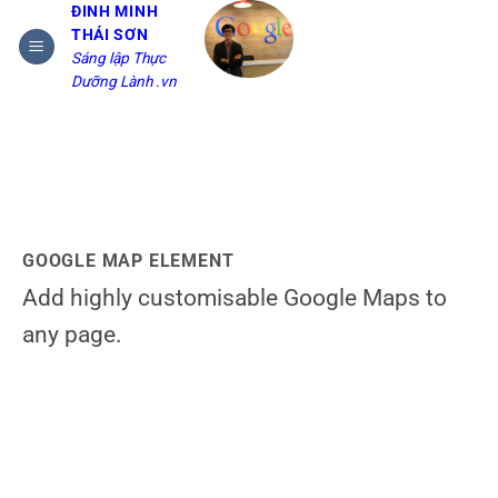
Bỏ
ĐINH MINH
THÁI SƠN
qua
Sáng lập Thực
nội
Dưỡng Lành .vn
dung
GOOGLE MAP ELEMENT
Add highly customisable Google Maps to
any page.